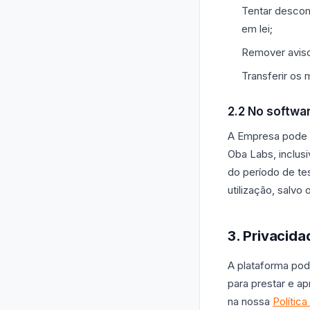
Tentar descomp
em lei;
Remover avisos
Transferir os 
2.2 No softwa
A Empresa pode c
Oba Labs, inclusi
do período de te
utilização, salvo
3. Privacid
A plataforma pod
para prestar e ap
na nossa
Polític