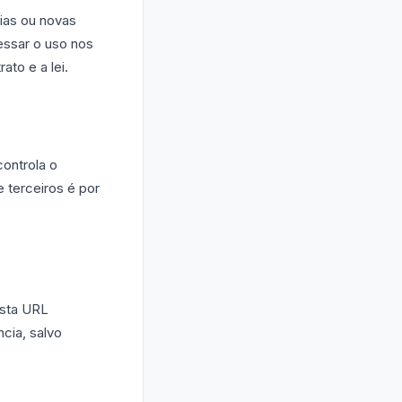
rias ou novas
essar o uso nos
to e a lei.
controla o
e terceiros é por
esta URL
cia, salvo