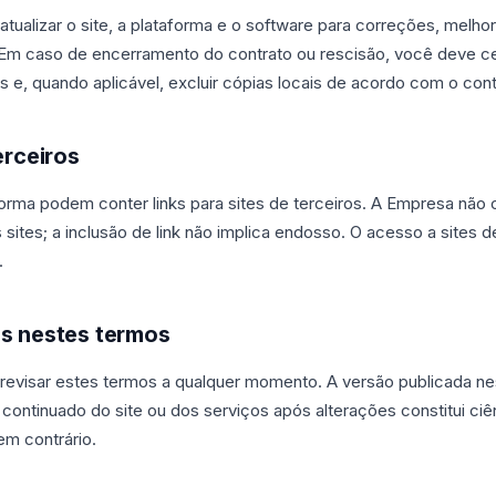
tualizar o site, a plataforma e o software para correções, melho
 Em caso de encerramento do contrato ou rescisão, você deve c
e, quando aplicável, excluir cópias locais de acordo com o contra
erceiros
forma podem conter links para sites de terceiros. A Empresa não 
ites; a inclusão de link não implica endosso. O acesso a sites d
.
es nestes termos
evisar estes termos a qualquer momento. A versão publicada n
continuado do site ou dos serviços após alterações constitui ciên
em contrário.