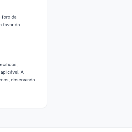
o foro da
m favor do
ecíficos,
aplicável. A
rmos, observando