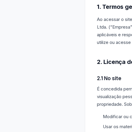
1. Termos ge
Ao acessar o sit
Ltda. (“Empresa”
aplicáveis e res
utilize ou acesse
2. Licença d
2.1 No site
É concedida perm
visualização pes
propriedade. Sob
Modificar ou c
Usar os materi