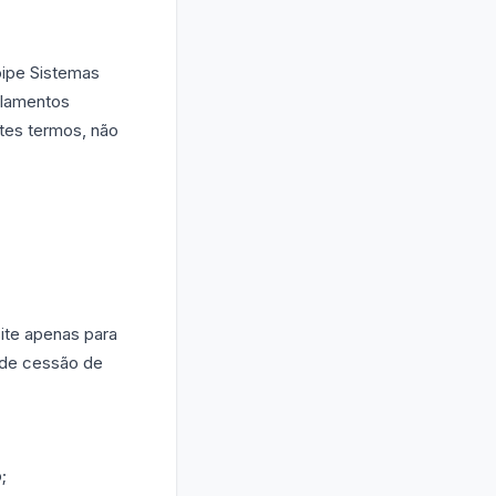
oipe Sistemas
ulamentos
tes termos, não
ite apenas para
o de cessão de
;