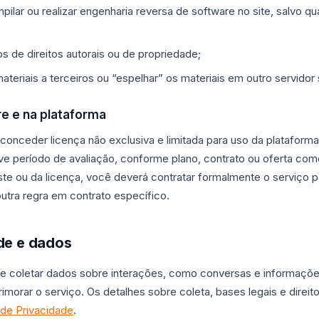
ilar ou realizar engenharia reversa de software no site, salvo q
 de direitos autorais ou de propriedade;
materiais a terceiros ou “espelhar” os materiais em outro servidor
re e na plataforma
onceder licença não exclusiva e limitada para uso da plataforma
ve período de avaliação, conforme plano, contrato ou oferta come
ste ou da licença, você deverá contratar formalmente o serviço p
 outra regra em contrato específico.
ade e dados
e coletar dados sobre interações, como conversas e informaçõe
rimorar o serviço. Os detalhes sobre coleta, bases legais e direito
a de Privacidade
.